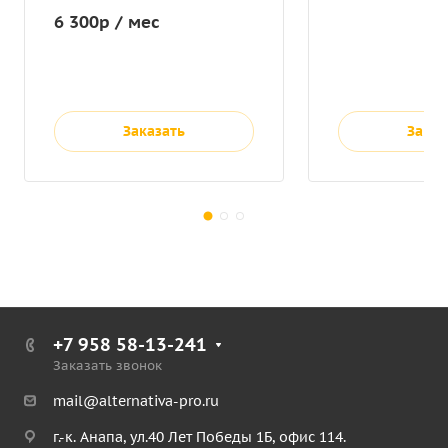
6 300р / мес
Заказать
Заказ
+7 958 58-13-241
Заказать звонок
mail@alternativa-pro.ru
г.-к. Анапа, ул.40 Лет Победы 1Б, офис 114.