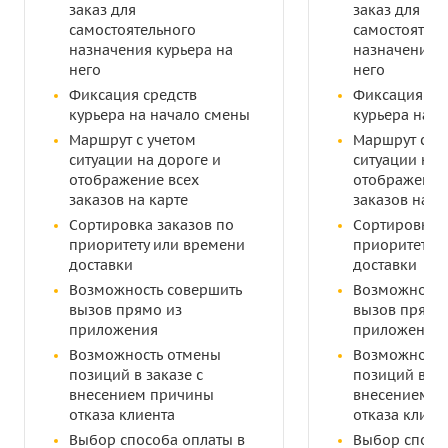
заказ для
заказ для
самостоятельного
самостоятел
назначения курьера на
назначения к
него
него
Фиксация средств
Фиксация ср
курьера на начало смены
курьера на н
Маршрут с учетом
Маршрут с у
ситуации на дороге и
ситуации на 
отображение всех
отображение
заказов на карте
заказов на к
Сортировка заказов по
Сортировка з
приоритету или времени
приоритету 
доставки
доставки
Возможность совершить
Возможность
вызов прямо из
вызов прямо
приложения
приложения
Возможность отмены
Возможность
позиций в заказе c
позиций в за
внесением причины
внесением п
отказа клиента
отказа клиен
Выбор способа оплаты в
Выбор спосо