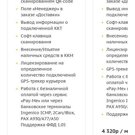
сканированием QR-code
заказе «Дост
Поле «Менеджер» в
Вывод инфо
заказе «Доставки»
подключенно
Вывод информации о
Софт-клавиш
подключенной ККТ
сканировани
Софт-клавиша
Внесение/Из
сканирования
наличных сре
Внесение/Изъятие
Лицензирова
наличных средств в ККМ
определенно
количество 
Лицензирование на
определенное
GPS-трекер к
количество подключений
Работа с без
GPS-трекер курьеров
оплатой чере
Работа с безналичной
«Pay-Me» или
оплатой через сервис
банковские 
«Pay-Me» или через
Ingenico ICMP
банковские терминалы
PAX A930/A77
Ingenico ICMP, 2Can/iBox,
Поддержка Ф
PAX A930/A77/A50
Поддержка ФФД 1.05
4 320р / мес