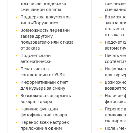
том числе поддержка
том числе п
смешанной оплаты
смешанной о
Поддержка документов
Возможность
типа «Поручение»
заказа друго
пользователю
Возможность передачи
от заказа
заказа другому
пользователю или отказа
Подсчет сдач
от заказа
автоматичес
Подсчет сдачи
Печать чека в
автоматически
соответствии
Печать чека в
Информативн
соответствии с ФЗ-54
для курьера 
Информативный отчет
Возможность
для курьера за смену
возврат това
Возможность оформить
Наличие фун
возврат товара
фотофиксаци
Наличие функции
Перенос всех
фотофиксации товара
приложения
сканировани
Перенос всех настроек
приложения одним
Поле «Менед