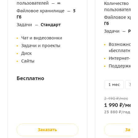
пользователей
—
∞
Количество
пользователей
Файловое хранилище
—
5
Гб
Файловое хра
Гб
Задачи
—
Стандарт
Задачи
—
Рас
Чат и видеозвонки
Возможност
Задачи и проекты
«Бесплатный
Диск
Интернет-ма
Сайты
Поддержка
Бесплатно
1 мес
3 м
2 490 ₽/мес
1 990 ₽/мес
23 880 ₽/год
-6 
Заказать
Заказ