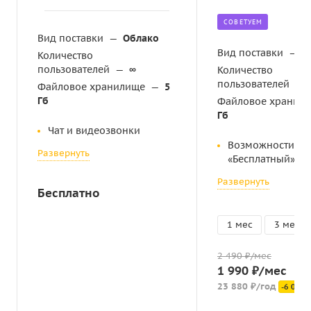
CОВЕТУЕМ
Вид поставки
—
Облако
Вид поставки
—
О
Количество
пользователей
—
∞
Количество
пользователей
—
Файловое хранилище
—
5
Гб
Файловое хранил
Гб
Чат и видеозвонки
Возможности
Развернуть
«Бесплатный»
Развернуть
Бесплатно
1 мес
3 мес
2 490 ₽/мес
1 990 ₽/мес
23 880 ₽/год
-6 000 