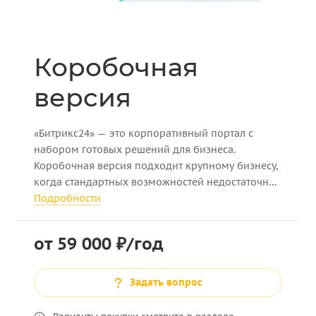
Коробочная
версия
«Битрикс24» — это корпоративный портал с
набором готовых решений для бизнеса.
Коробочная версия подходит крупному бизнесу,
когда стандартных возможностей недостаточно
и в компании есть IT-специалисты, способные
Подробности
доработать систему, настроить интеграции.
от 59 000 ₽/год
Задать вопрос