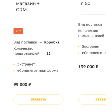
магазин +
л 50
CRM
Вид поставки
—
К
Количество
ХИТ
пользователей
—
Вид поставки
—
Коробка
Экстранет
Количество
eCommerce-пла
пользователей
—
12
Экстранет
139 000 ₽
eCommerce-платформа
99 000 ₽
Заказать
Заказать